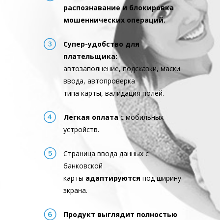
распознавание и блокировка
мошеннических операций.
Супер-удобство для
плательщика:
автозаполнение, подсказки, маски
ввода, автопроверка
типа карты, валидация полей.
Легкая оплата
с мобильных
устройств.
Страница ввода данных с
банковской
карты
адаптируются
под ширину
экрана.
Продукт выглядит полностью