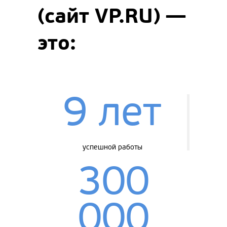
(сайт VP.RU) —
это:
9 лет
успешной работы
300
000