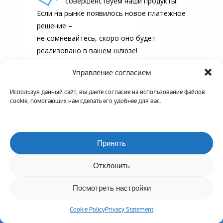
совершенствуем наши продукты.
Если на рынке появилось новое платежное
решение –
не сомневайтесь, скоро оно будет
реализовано в вашем шлюзе!
Управление согласием
Используя данный сайт, вы даете согласие на использование файлов
cookie, помогающих нам сделать его удобнее для вас.
Установить
Принять
выгодный
интернет-
Отклонить
эквайринг
Посмотреть настройки
на свой сайт
бесплатно
прямо сейчас
Cookie Policy
Privacy Statement