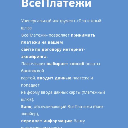
ВсеПлатежи
Универсальный инструмент «Платежный
шлюз
ВсеПлатежи» позволяет
принимать
платежи на вашем
сайте по договору интернет-
эквайринга.
Плательщик
выбирает способ
оплаты
банковской
картой,
вводит данные
платежа и
попадает
на форму ввода данных карты (платежный
шлюз).
Банк,
обслуживающий ВсеПлатежи (банк-
эквайер),
передает информацию
банку
выпустившему карту